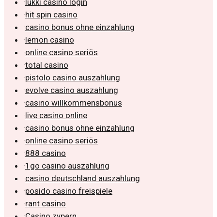
·
lukki casino login
·
hit spin casino
·
casino bonus ohne einzahlung
·
lemon casino
·
online casino seriös
·
total casino
·
pistolo casino auszahlung
·
evolve casino auszahlung
·
casino willkommensbonus
·
live casino online
·
casino bonus ohne einzahlung
·
online casino seriös
·
888 casino
·
1go casino auszahlung
·
casino deutschland auszahlung
·
posido casino freispiele
·
rant casino
·
Casino zypern