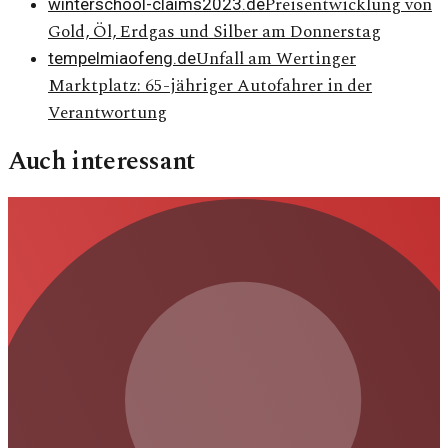
Preisentwicklung von
winterschool-claims2023.de
Gold, Öl, Erdgas und Silber am Donnerstag
Unfall am Wertinger
tempelmiaofeng.de
Marktplatz: 65-jähriger Autofahrer in der
Verantwortung
Auch interessant