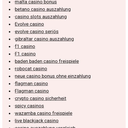
·
malta casino bonus
·
betano casino auszahlung
·
casino slots auszahlung
·
Evolve casino
·
evolve casino seriös
·
gibraltar casino auszahlung
·
f1 casino
·
F1 casino
·
baden baden casino freispiele
·
robocat casino
·
neue casino bonus ohne einzahlung
·
flagman casino
·
Flagman casino
·
crypto casino sicherheit
·
spicy casinos
·
wazamba casino freispiele
·
live blackjack casino
·
casino auszahlung vergleich