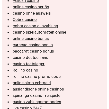
·
Pelican casino
·
online casino seriös
·
casino ohne ausweis
·
Cobra casino
·
cobra casino auszahlung
·
casino spielautomaten online
·
online casino bonus
·
curacao casino bonus
·
baccarat casino bonus
·
casino deutschland
·
casino testsieger
·
Rollino casino
·
rollino casino promo code
·
online slots echtgeld
·
ausländische online casinos
·
spinanga casino freispiele
·
casino zahlungsmethoden
·
live casino 24/7