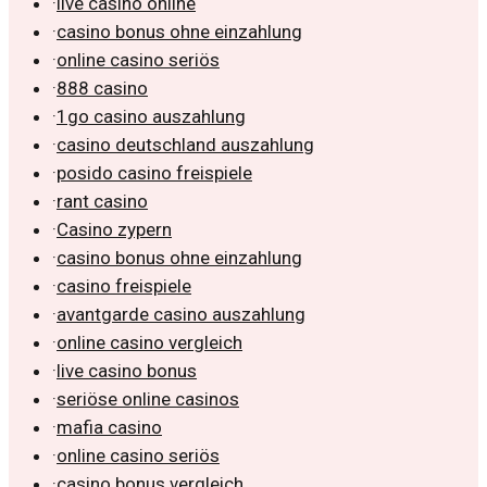
·
live casino online
·
casino bonus ohne einzahlung
·
online casino seriös
·
888 casino
·
1go casino auszahlung
·
casino deutschland auszahlung
·
posido casino freispiele
·
rant casino
·
Casino zypern
·
casino bonus ohne einzahlung
·
casino freispiele
·
avantgarde casino auszahlung
·
online casino vergleich
·
live casino bonus
·
seriöse online casinos
·
mafia casino
·
online casino seriös
·
casino bonus vergleich