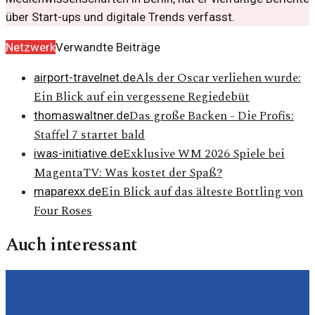
über Start-ups und digitale Trends verfasst.
Netzwerk
Verwandte Beiträge
Als der Oscar verliehen wurde:
airport-travelnet.de
Ein Blick auf ein vergessene Regiedebüt
Das große Backen - Die Profis:
thomaswaltner.de
Staffel 7 startet bald
Exklusive WM 2026 Spiele bei
iwas-initiative.de
MagentaTV: Was kostet der Spaß?
Ein Blick auf das älteste Bottling von
maparexx.de
Four Roses
Auch interessant