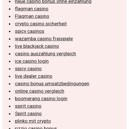
·
neue casino bonus ohne einzahlung
·
flagman casino
·
Flagman casino
·
crypto casino sicherheit
·
spicy casinos
·
wazamba casino freispiele
·
live blackjack casino
·
casino auszahlung vergleich
·
ice casino login
·
spicy casino
·
live dealer casino
·
casino bonus umsatzbedingungen
·
online casino vergleich
·
boomerang casino login
·
spirit casino
·
Spirit casino
·
plinko mit crypto
·
rizzio casino bonus