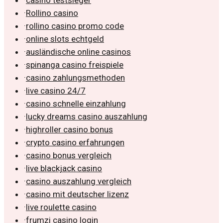
·
casino testsieger
·
Rollino casino
·
rollino casino promo code
·
online slots echtgeld
·
ausländische online casinos
·
spinanga casino freispiele
·
casino zahlungsmethoden
·
live casino 24/7
·
casino schnelle einzahlung
·
lucky dreams casino auszahlung
·
highroller casino bonus
·
crypto casino erfahrungen
·
casino bonus vergleich
·
live blackjack casino
·
casino auszahlung vergleich
·
casino mit deutscher lizenz
·
live roulette casino
·
frumzi casino login